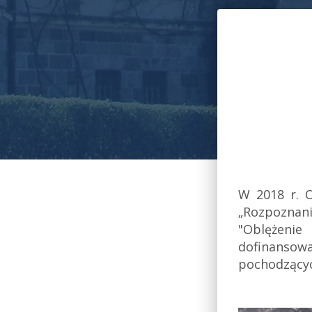
W 2018 r. 
„Rozpozna
"Oblężenie
dofinansowa
pochodzącyc