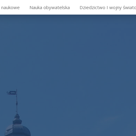
y naukowe
Nauka obywatelska
Dziedzictwo I wojny świat