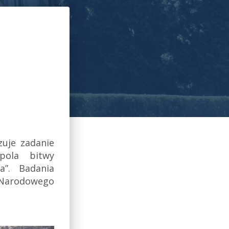
uje zadanie
pola bitwy
a”. Badania
a Narodowego