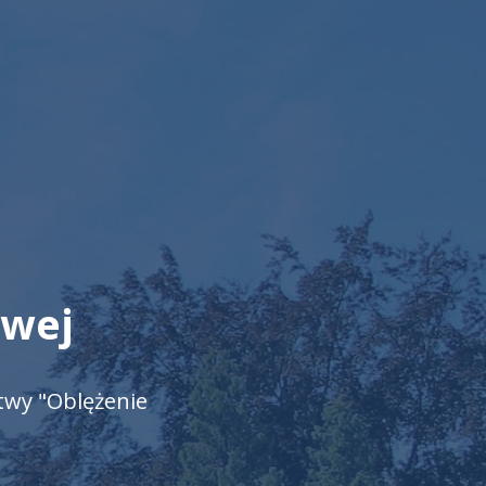
owej
twy "Oblężenie